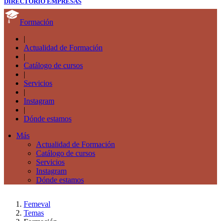
DIRECTORIO EMPRESAS
Formación
|
Actualidad de Formación
|
Catálogo de cursos
|
Servicios
|
Instagram
|
Dónde estamos
Más
Actualidad de Formación
Catálogo de cursos
Servicios
Instagram
Dónde estamos
Femeval
Temas