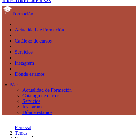
DIRECTORIO EMPRESAS
Formación
|
Actualidad de Formación
|
Catálogo de cursos
|
Servicios
|
Instagram
|
Dónde estamos
Más
Actualidad de Formación
Catálogo de cursos
Servicios
Instagram
Dónde estamos
Femeval
Temas